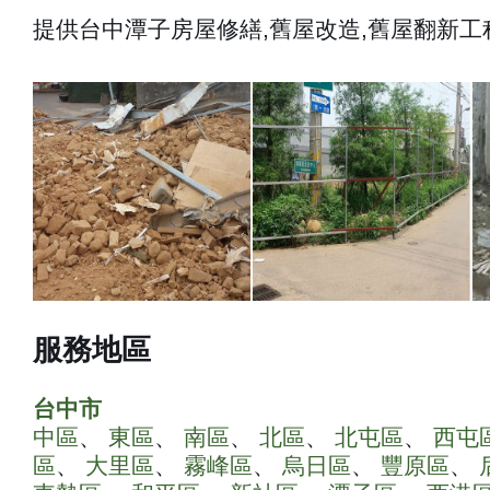
提供台中潭子房屋修繕,舊屋改造,舊屋翻新工
服務地區
台中市
中區
、
東區
、
南區
、
北區
、
北屯區
、
西屯
區
、
大里區
、
霧峰區
、
烏日區
、
豐原區
、