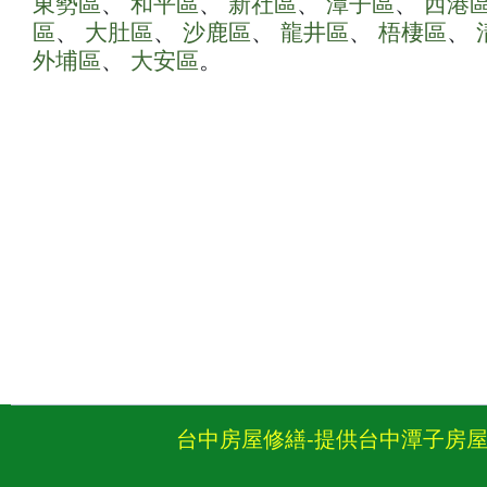
東勢區
、
和平區
、
新社區
、
潭子區
、
西港
區
、
大肚區
、
沙鹿區
、
龍井區
、
梧棲區
、
外埔區
、
大安區
。
台中房屋修繕-提供台中潭子房屋修繕,