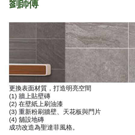
劉師傅
更換表面材質，打造明亮空間
(1) 牆上貼壁磚
(2) 在壁紙上刷油漆
(3) 重新粉刷牆壁、天花板與門片
(4) 舖設地磚
成功改造為聖達菲風格。