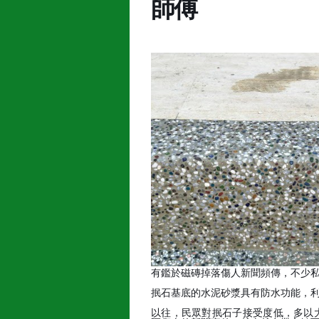
師傅
有鑑於磁磚掉落傷人新聞頻傳，不少
抿石基底的水泥砂漿具有防水功能，
以往，民眾對抿石子接受度低，多以