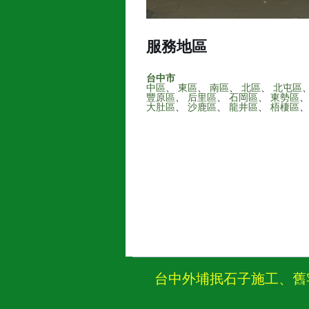
服務地區
台中市
中區
、
東區
、
南區
、
北區
、
北屯區
豐原區
、
后里區
、
石岡區
、
東勢區
大肚區
、
沙鹿區
、
龍井區
、
梧棲區
台中外埔抿石子施工、舊宅改