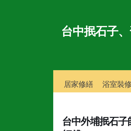
台中抿石子、
居家修繕
浴室裝
台中外埔抿石子師傅 T