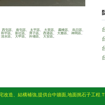
、
西屯區
、
南屯區
、
太平區
、
大里區
、
霧峰區
、
烏日區
、
、
和平區
、
新社區
、
潭子區
、
西港區
、
大雅區
、
神岡區
、
、
清水區
、
大甲區
、
外埔區
、
大安區
。
造、結構補強,提供台中牆面,地面抿石子工程.TEL:09