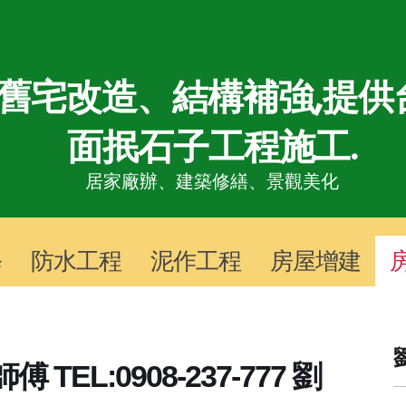
舊宅改造、結構補強,提供
面抿石子工程施工.
居家廠辦、
建築修繕、景觀美化
修
防水工程
泥作工程
房屋增建
EL:0908-237-777 劉