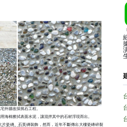
私宅外牆改採抿石工程。
利用海棉擦拭表面水泥，讓混拌其中的石材浮現而出。
大片瓷磚、石英磚裝飾，然而，近年不斷傳出大樓瓷磚碎裂