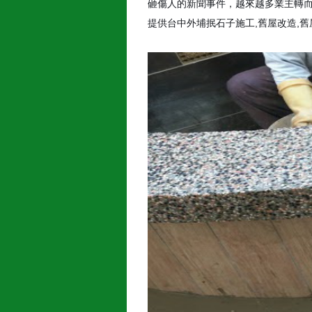
砸傷人的新聞事件，越來越多業主轉
提供台中外埔抿石子施工,舊屋改造,舊