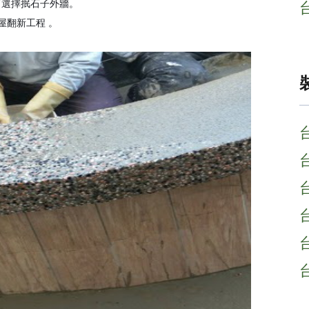
而選擇抿石子外牆。
屋翻新工程 。