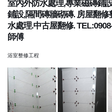
室內外防水處理,專業磁磚鋪設
鋪設,隔間磚牆砌磚. 房屋翻修
水處理.中古屋翻修. TEL:0908-2
師傅
浴室整修工程