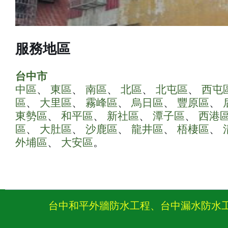
服務地區
台中市
中區
、
東區
、
南區
、
北區
、
北屯區
、
西屯
區
、
大里區
、
霧峰區
、
烏日區
、
豐原區
、
東勢區
、
和平區
、
新社區
、
潭子區
、
西港
區
、
大肚區
、
沙鹿區
、
龍井區
、
梧棲區
、
外埔區
、
大安區
。
台中和平外牆防水工程、台中漏水防水工程,舊屋