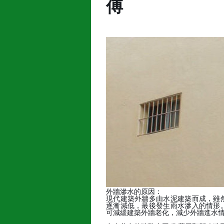
傅
外牆滲水的原因：
現代建築外牆多由水泥建築而成，雖
逐漸減低，最後發生雨水滲入的情形
可減緩建築外牆老化，減少外牆進水