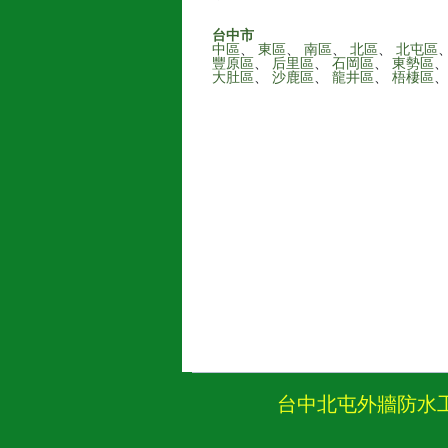
台中市
中區
、
東區
、
南區
、
北區
、
北屯區
豐原區
、
后里區
、
石岡區
、
東勢區
大肚區
、
沙鹿區
、
龍井區
、
梧棲區
台中北屯外牆防水工程