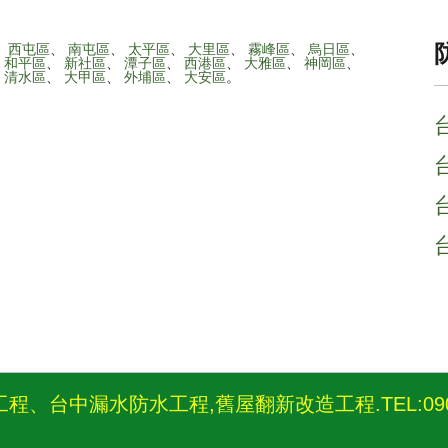
、
西屯區
、
南屯區
、
太平區
、
大里區
、
霧峰區
、
烏日區
、
、
和平區
、
新社區
、
潭子區
、
西港區
、
大雅區
、
神岡區
、
、
清水區
、
大甲區
、
外埔區
、
大安區
。
、台中漏水防水工程,舊屋翻新改造工程.TEL:0908-