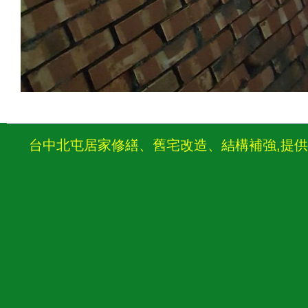
台中北屯居家修繕、舊宅改造、結構補強,提供台中舊屋