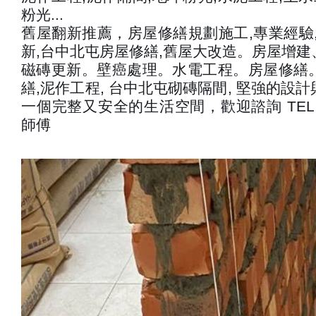
粉光...
舊屋翻新推薦，房屋修繕規劃施工,專業經驗,
新,台中北屯房屋修繕,舊屋大改造。房屋增
磁磚更新。壁癌處理。水電工程。房屋修繕
繕,泥作工程, 台中北屯砌磚隔間, 堅強的設
一個完整又安全的生活空間，歡迎諮詢 TEL：090
師傅