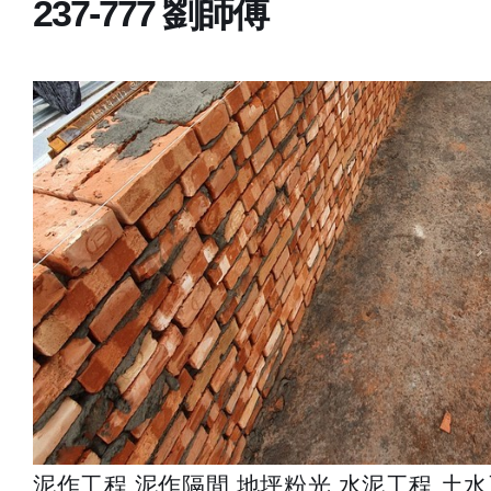
237-777 劉師傅
泥作工程,泥作隔間,地坪粉光,水泥工程,土水