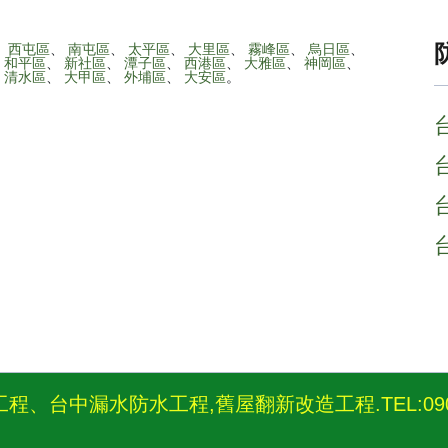
、
西屯區
、
南屯區
、
太平區
、
大里區
、
霧峰區
、
烏日區
、
、
和平區
、
新社區
、
潭子區
、
西港區
、
大雅區
、
神岡區
、
、
清水區
、
大甲區
、
外埔區
、
大安區
。
、台中漏水防水工程,舊屋翻新改造工程.TEL:0908-