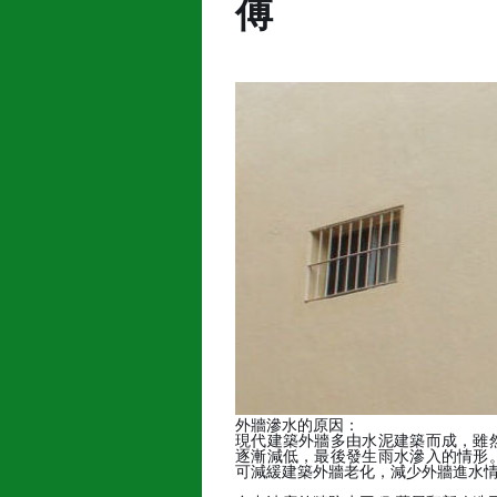
傅
外牆滲水的原因：
現代建築外牆多由水泥建築而成，雖
逐漸減低，最後發生雨水滲入的情形
可減緩建築外牆老化，減少外牆進水