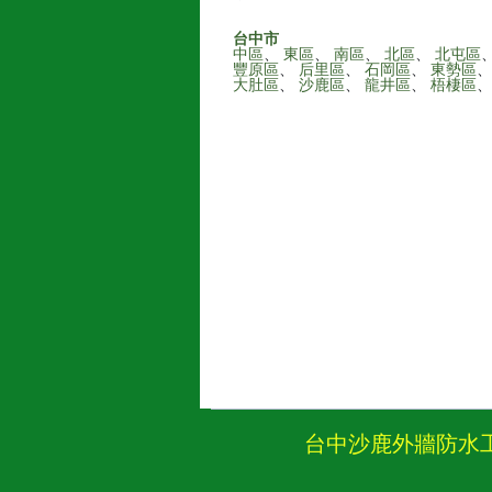
台中市
中區
、
東區
、
南區
、
北區
、
北屯區
豐原區
、
后里區
、
石岡區
、
東勢區
大肚區
、
沙鹿區
、
龍井區
、
梧棲區
台中沙鹿外牆防水工程