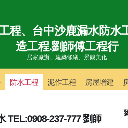
工程、台中沙鹿漏水防水工
造工程.劉師傅工程行
居家廠辦、
建築修繕、景觀美化
修
防水工程
泥作工程
房屋增建
L:0908-237-777 劉師