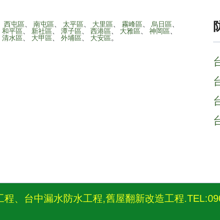
、
西屯區
、
南屯區
、
太平區
、
大里區
、
霧峰區
、
烏日區
、
、
和平區
、
新社區
、
潭子區
、
西港區
、
大雅區
、
神岡區
、
、
清水區
、
大甲區
、
外埔區
、
大安區
。
、台中漏水防水工程,舊屋翻新改造工程.TEL:0908-