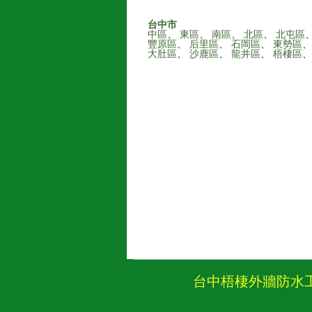
台中市
中區
、
東區
、
南區
、
北區
、
北屯區
豐原區
、
后里區
、
石岡區
、
東勢區
大肚區
、
沙鹿區
、
龍井區
、
梧棲區
台中梧棲外牆防水工程