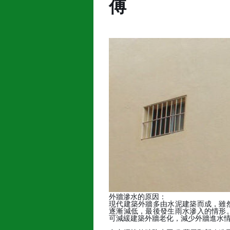
傅
外牆滲水的原因：
現代建築外牆多由水泥建築而成，雖
逐漸減低，最後發生雨水滲入的情形
可減緩建築外牆老化，減少外牆進水