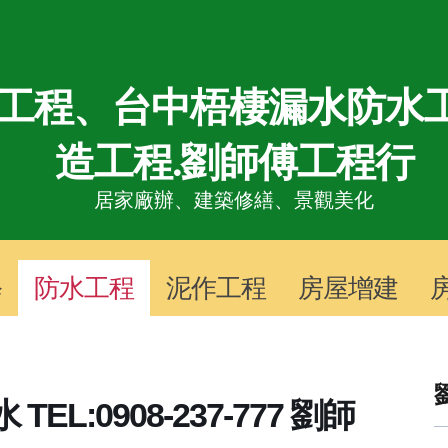
工程、台中梧棲漏水防水工
造工程.劉師傅工程行
居家廠辦、
建築修繕、景觀美化
修
防水工程
泥作工程
房屋增建
L:0908-237-777 劉師